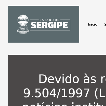
Início
G